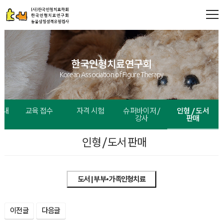
한국인형치료연구회
Korean Association of Figure Therapy
안내
교육 접수
자격 시험
슈퍼바이저 /
인형 / 도서
강사
판매
인형 / 도서 판매
도서 | 부부•가족인형치료
이전글
다음글