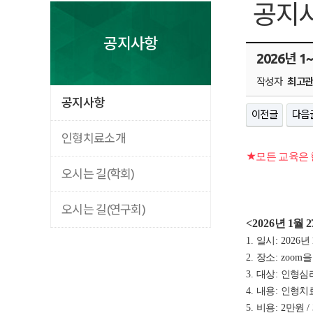
공지
공지사항
2026년 
작성자
최고
공지사항
이전글
다음
인형치료소개
★모든 교육은
오시는 길(학회)
오시는 길(연구회)
<2026
년 1
월 2
1.
일시
: 2026
년 
2.
장소
: zoom
을
3.
대상
:
인형심
4.
내용
:
인형치료
5.
비용
: 2
만원
/