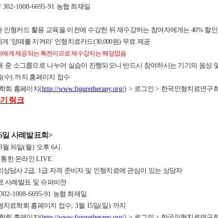
/ 302-1008-6695-91
농협 최재일
라 인형카드 활용 교육을 이전에 수강한 뒤 재수강하는 참여자에게는 40% 할인된 
게 '양떼를 지켜라' 인형치료카드(30,000원) 무료 제공
강자에게 제공되는 특전이므로 재수강자는 해당없음
 교육 중 소그룹으로 나누어 실습이 진행되오니 반드시 참여하시는 기기의 음성
일
(
수
)
까지 홈페이지 접수
학회 홈페이지
(
http://www.figuretherapy.org/
) >
로그인
>
한국인형치료연구
기 링크
6
일 사례발표회
>
3
월 16
일
(월
)
오후 6
시
 통한 온라인
LIVE
리상담사
2
급
, 1
급 자격 준비자 및 인형치료에 관심이 있는 상담자
 사례발표 및 슈퍼비전
 302-1008-6695-91
농협 최재일
형치료학회 홈페이지 접수
, 3
월 15
일
(일
)
까지
학회 홈페이지
(
http://www.figuretherapy.org/
) >
로그인
>
한국인형치료연구