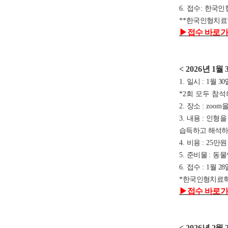
6.
접수
:
한국인
**
한국인형치료
▶
접수 바로가
< 2026
년 1
월 3
1.
일시
: 1
월 30
*2회 모두 참
2.
장소
: zoom
을
3.
내용
:
인형을
습득하고 해석하
4.
비용
: 25
만
5.
준비물
:
동물
6.
접수
: 1
월 28
*
한국인형치료학
▶
접수 바로가
< 2026
년 2
월 2