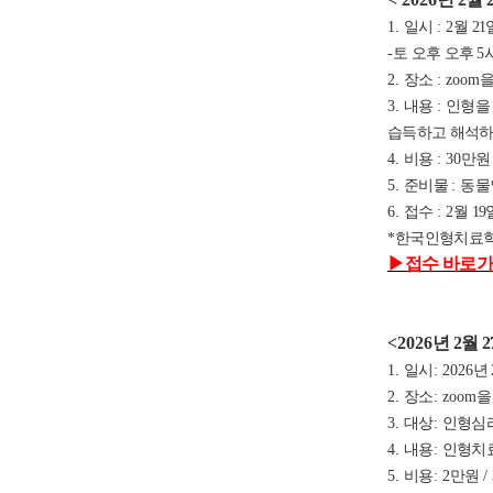
1.
일시
: 2
월 21
-
토 오후
오후
5
2.
장소
: zoom
을
3.
내용
:
인형을
습득하고 해석하
4.
비용
: 30
만
5.
준비물
:
동물
6.
접수
: 2
월 19
*
한국인형치료학
▶
접수 바로가
<2026
년 2
월 2
1.
일시
: 2026
년 
2.
장소
: zoom
을
3.
대상
:
인형심
4.
내용
:
인형치료
5.
비용
: 2
만원
/