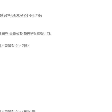
금액(84,000원)에 수강가능
 및 화면 송출상황 확인부탁드립니다.
회
>
교육접수
> 기타
회
>
교육접수
>
사례발표