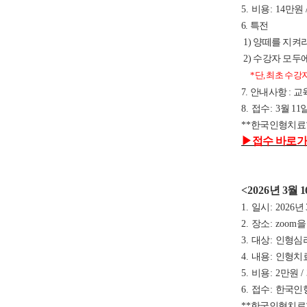
5.
비용
: 14
만원
6. 특전
1) 양떼를 지켜
2) 수강자 모두에
*단, 최초 수
7. 안내사항 :
8.
접수
: 3
월 11
**
한국인형치료
▶
접수 바로가
<2026
년 3
월 1
1.
일시
: 2026
년 
2.
장소
: zoom
을
3.
대상
:
인형심
4.
내용
:
인형치료
5.
비용
: 2
만원
/
6.
접수
:
한국인
**
한국인형치료