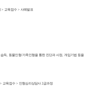
회
>
교육접수
>
사례발표
 습득
,
동물인형
/
가족인형을 통한 진단과 사정
,
개입기법 등을
>
교육접수
>
인형심리상담사
2
급과정