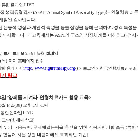
 통한 온라인
LIVE
 성격유형검사 (ASPT : Animal Symbol Personality Type)
개발된 검사입니다.
 본능적 성향과 개인적 특성을 동물 상징을 통해 분석하며, 성격 특성을
제시합니다. 이 교육에서는 ASPT의 구조와 상징체계를 이해하고, 검사
원
/ 302-1008-6695-91
농협 최재일
일
(목
)
까지 홈페이지 접수
회 홈페이지
(
http://www.figuretherapy.org/
) >
로그인
>
한국인형치료연구회
가기 링크
4
일 '양떼를 지켜라' 인형치료카드 활용 교육
>
3
월 14
일
(토
)
오후 5
시~10시
 통한 온라인
LIVE
광현 교수(한세대학교)
자의 위기 대응능력, 문제해결능력을 촉진을 위한 전략게임기법 습득 (특히
 힘들어 하는 성인 내담자에게 효과적인 기법)