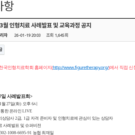
사항
1~3월 인형치료 사례발표 및 교육과정 공지
관리자
26-01-19 20:03
조회
1,645회
글
 한국인형치료학회 홈페이지(
http://www.figuretherapy.org/
)에서 직접 
7
일 사례발표회
>
1
월 27
일
(화
)
오후 6
시
 통한 온라인
LIVE
리상담사
2
급
, 1
급 자격 준비자 및 인형치료에 관심이 있는 상담자
 사례발표 및 슈퍼비전
 302-1008-6695-91
농협 최재일