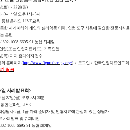
일
(
토
) ~ 22
일
(
일
)
시
~9
시
/
일 오후 1
시
~5
시
 통한 온라인
LIVE
교육
 통한 자기이해와 개인의 심리역동 이해
,
인형 도구 사용에 필요한 전문지식을
는 훈련
원
/ 302-1008-6695-91
농협 최재일
인형
(
또는 인형치료카드
)
,
가족인형
일
(
목
)
까지 홈페이지 접수
회 홈페이지
(
http://www.figuretherapy.org/
) >
로그인
>
한국인형치료연구회
기 링크
7
일 사례발표회
>
2
월 27
일
(금
)
오후 5
시 30분
 통한 온라인
LIVE
리상담사
2
급
, 1
급 자격 준비자 및 인형치료에 관심이 있는 상담자
 사례발표 및 슈퍼비전
 302-1008-6695-91
농협 최재일