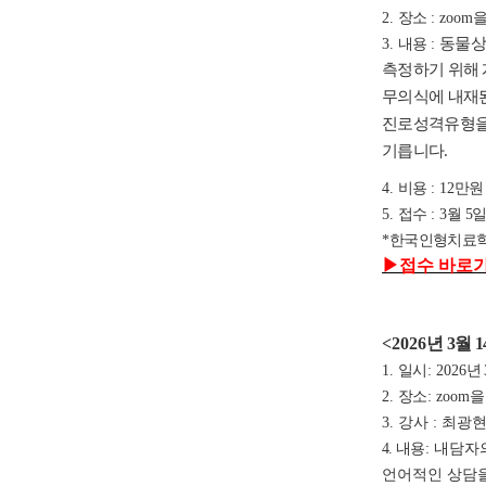
2.
장소
:
zoom
을
3.
내용
:
동물상징
측정하기 위해 
무의식에 내재된
진로성격유형을 
기릅니다.
4.
비용
: 12
만
5.
접수
: 3
월 5
*
한국인형치료학
▶
접수 바로
<2026
년 3
월 1
1.
일시
: 2026
년 
2.
장소
: zoom
을
3. 강사 : 최
4. 내용
: 내담
언어적인 상담을