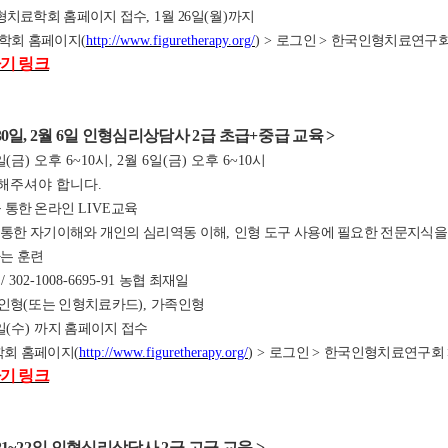
형치료학회 홈페이지 접수
, 1
월 26
일
(월
)
까지
학회 홈페이지
(
http://www.figuretherapy.org/
) >
로그인
>
한국인형치료연구
기 링크
0
일, 2월 6일 인형심리상담사
2
급 초급
+
중급 교육
>
일
(
금
) 오후 6~10시, 2월 6일(금) 오후 6~10시
석해주셔야 합니다.
 통한 온라인
LIVE
교육
 통한 자기이해와 개인의 심리역동 이해
,
인형 도구 사용에 필요한 전문지식을
는 훈련
원
/ 302-1008-6695-91
농협 최재일
인형
(
또는 인형치료카드
)
,
가족인형
일
(수
)
까지 홈페이지 접수
회 홈페이지
(
http://www.figuretherapy.org/
) >
로그인
>
한국인형치료연구회
기 링크
1
~22
일 인형심리상담사
2
급 고
급 교육
>