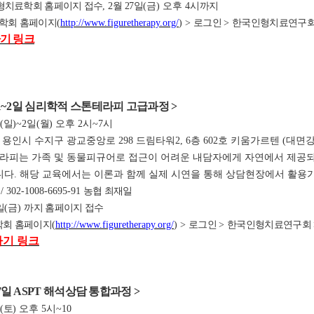
형치료학회 홈페이지 접수
, 2
월 27
일
(금
) 오후 4시
까지
학회 홈페이지
(
http://www.figuretherapy.org/
) >
로그인
>
한국인형치료연구
기 링크
1
~2
일 심리학적 스톤테라피 고급과정
>
일
(
일
)~2
일
(
월
) 오후 2시~7시
 용인시 수지구 광교중앙로 298 드림타워2, 6층 602호 키움가르텐 (대면
테라피는 가족 및 동물피규어로 접근이 어려운 내담자에게 자연에서 제공
다. 해당 교육에서는 이론과 함께 실제 시연을 통해 상담현장에서 활용
원
/ 302-1008-6695-91
농협 최재일
일
(금
)
까지 홈페이지 접수
회 홈페이지
(
http://www.figuretherapy.org/
) >
로그인
>
한국인형치료연구회
가기 링크
7
일 ASPT 해석상담 통합과정
>
일
(
토
) 오후 5시~10