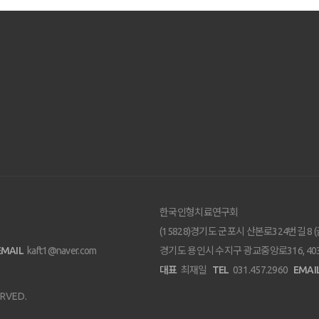
한국인형치료연구회
(15828)경기도 군포시 산본로324번길 8 (
EMAIL
kaft1@naver.com
경기도 용인시 수지구 광교중앙로316, 40
대표
최재일
TEL
031.457.2960
EMAI
ERVED.