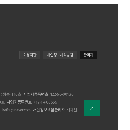
이용약관
개인정보처리방침
관리자
금정동) 110호
사업자등록번호
422-96-00130
3호
사업자등록번호
717-14-00556
L
kaft1@naver.com
개인정보책임관리자
최재일