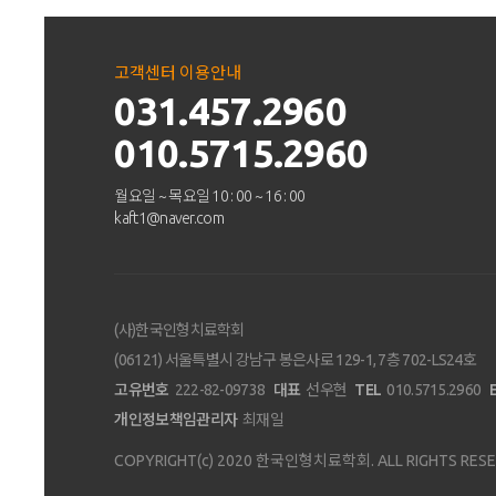
고객센터 이용안내
031.457.2960
010.5715.2960
월요일 ~ 목요일 10 : 00 ~ 16 : 00
kaft1@naver.com
(사)한국인형치료학회
(06121) 서울특별시 강남구 봉은사로 129-1, 7층 702-LS24호
고유번호
222-82-09738
대표
선우현
TEL
010.5715.2960
개인정보책임관리자
최재일
COPYRIGHT(c) 2020
한국인형치료학회.
ALL RIGHTS RES