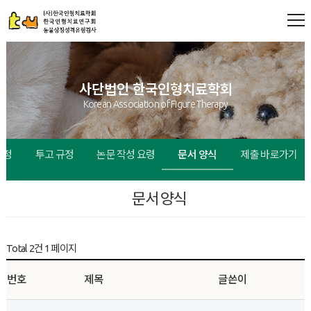
사단법인 한국인형치료학회
Korean Association of Figure Therapy
규정
투고 규정
논문 작성 요령
문서 양식
제출 바로가기
문서 양식
Total 2건
1 페이지
번호
제목
글쓴이