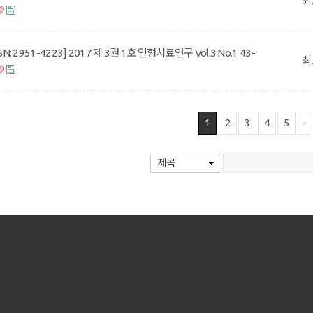
최
SSN: 2951-4223] 2017 제 3권 1호 인형치료연구 Vol.3 No.1 43-
최
1
2
3
4
5
제목