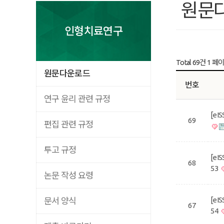
원문
인형치료연구
Total 69건
1 페
원문다운로드
번호
연구 윤리 관련 규정
[eI
69
편집 관련 규정
투고 규정
[eI
68
53
논문 작성 요령
[eI
문서 양식
67
54