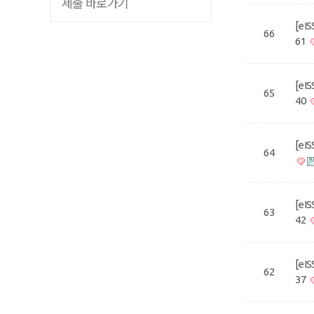
제출 바로가기
[eI
66
61
[eI
65
40
[eI
64
[eI
63
42
[eI
62
37