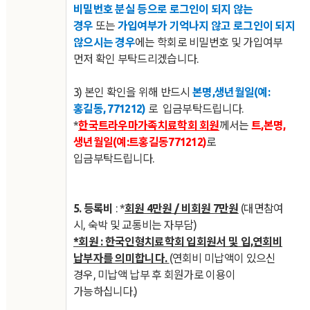
비밀번호 분실 등으로 로그인이 되지 않는
경우
또는
가입여부가 기억나지 않고 로그인이 되지
않으시는 경우
에는 학회로 비밀번호 및 가입여부
먼저 확인 부탁드리겠습니다.
3) 본인 확인을 위해 반드시
본명,생년월일
(예:
홍길동, 771212)
로 입금부탁드립니다.
*
한국트라우마가족치료학회 회원
께서는
트,본명,
생년월일(예:트홍길동771212)
로
입금부탁드립니다.
5. 등록비
: *
회원 4만원 / 비회원 7만원
(대면참여
시, 숙박 및 교통비는 자부담)
*회원 : 한국인형치료학회 입회원서 및 입,연회비
납부자를 의미합니다.
(연회비 미납액이 있으신
경우, 미납액 납부 후 회원가로 이용이
가능하십니다.)