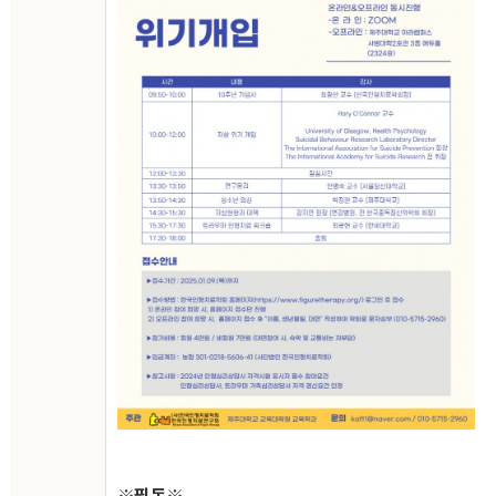
※필독
※