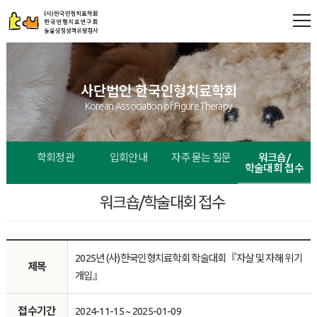
사단법인 한국인형치료학회
Korean Association of Figure Therapy
직
학회정관
입회안내
자주 묻는 질문
워크숍/
학술대회 접수
워크숍/학술대회 접수
2025년 (사)한국인형치료학회 학술대회『자살 및 자해 위기
제목
개입』
접수기간
2024-11-15 ~ 2025-01-09