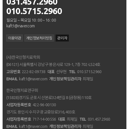
031.457.2960
010.5715.2960
월요일 ~ 목요일 10 : 00 ~ 16 : 00
kaft1@naver.com
이용약관
개인정보처리방침
관리자
(사)한국인형치료학회
(06121) 서울특별시 강남구 봉은사로 129-1, 7층 702-LS24호
고유번호
222-82-09738
대표
선우현
TEL
010.5715.2960
EMAIL
kaft1@naver.com
개인정보책임관리자
최재일
한국인형치료연구회
(15828)경기도 군포시 산본로324번길 8 (금정동) 110호
사업자등록번호
422-96-00130
경기도 용인시 수지구 광교중앙로316, 403호
사업자등록번호
717-14-00556
대표
최재일
TEL
031.457.2960
EMAIL
kaft1@naver.com
개인정보책임관리자
최재일